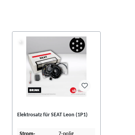
%
%
Elektrosatz für SEAT Leon (1P1)
Strom-
7-polig