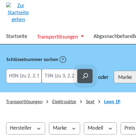
springen
Zur Hauptnavigation springen
Startseite
Abgasnachbehandl
Transportlösungen
Schlüsselnummer suchen
HSN eingeben
TSN eingeben
Suchen
oder
Transportlösungen
Elektrosätze
Seat
Leon 1P
Hersteller
Marke
Modell
Prei