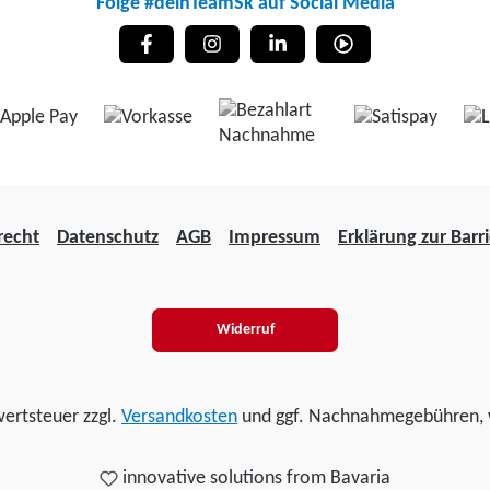
Folge #deinTeamSk auf Social Media
recht
Datenschutz
AGB
Impressum
Erklärung zur Barri
Widerruf
wertsteuer zzgl.
Versandkosten
und ggf. Nachnahmegebühren, 
innovative solutions from Bavaria