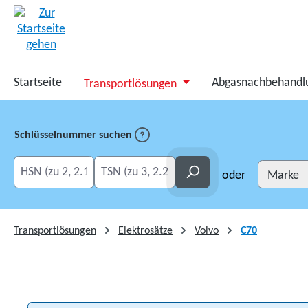
springen
Zur Hauptnavigation springen
Startseite
Abgasnachbehandl
Transportlösungen
Schlüsselnummer suchen
HSN eingeben
TSN eingeben
Suchen
oder
Transportlösungen
Elektrosätze
Volvo
C70