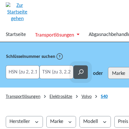
springen
Zur Hauptnavigation springen
Startseite
Abgasnachbehandl
Transportlösungen
Schlüsselnummer suchen
HSN eingeben
TSN eingeben
Suchen
oder
Transportlösungen
Elektrosätze
Volvo
S40
Hersteller
Marke
Modell
Prei