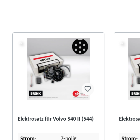
%
%
%
%
Elektrosatz für Volvo S40 II (544)
Elektrosa
Strom-
7-polig
Strom-