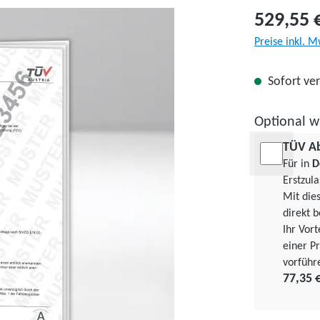
529,55 
Preise inkl. M
Sofort ver
Optional w
TÜV A
Für in
D
Erstzul
Mit die
direkt b
Ihr Vor
einer Pr
vorführ
77,35 