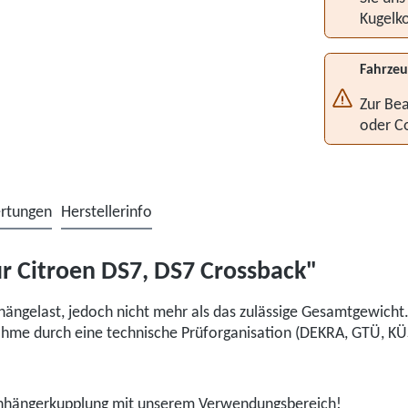
Kugelko
Fahrzeu
Zur Bea
oder C
rtungen
Herstellerinfo
r Citroen DS7, DS7 Crossback"
hängelast, jedoch nicht mehr als das zulässige Gesamtgewich
hme durch eine technische Prüforganisation (DEKRA, GTÜ, KÜS,
r Anhängerkupplung mit unserem Verwendungsbereich!