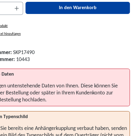
nzahl: Gib den gewünschten Wert ein oder be
In den Warenkorb
odukt
el hinzufügen
mmer:
SKP17490
nummer:
10443
 Daten
gen untenstehende Daten von Ihnen. Diese können Sie
er Bestellung oder später in Ihrem Kundenkonto zur
Bestellung hochladen.
m Typenschild
 Sie bereits eine Anhängerkupplung verbaut haben, senden
 ein Bild des Typenschilds auf dem Querträger (nicht vom