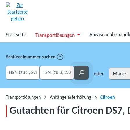
springen
Zur Hauptnavigation springen
Startseite
Abgasnachbehandl
Transportlösungen
Schlüsselnummer suchen
HSN eingeben
TSN eingeben
Suchen
oder
Transportlösungen
Anhängelasterhöhung
Citroen
Gutachten für Citroen DS7,