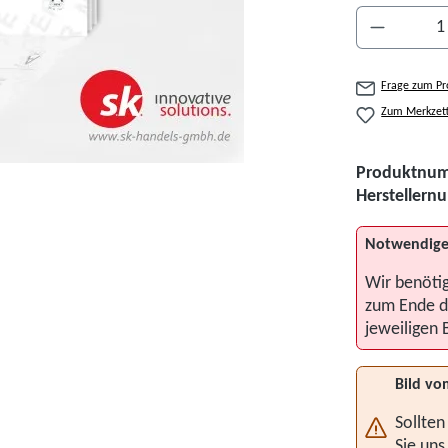
Produkt A
Frage zum Pr
Zum Merkzett
Produktnu
Hersteller
Notwendige
Wir benöti
zum Ende d
jeweiligen 
Bild vo
Sollten
Sie uns