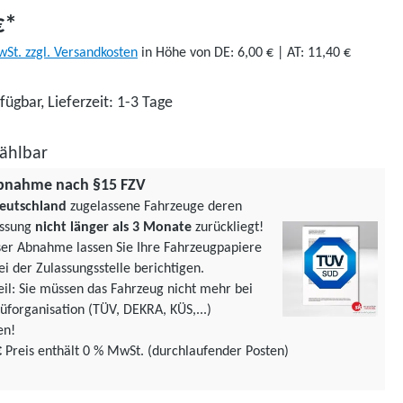
€*
wSt. zzgl. Versandkosten
in Höhe von DE: 6,00 € | AT: 11,40 €
fügbar, Lieferzeit: 1-3 Tage
ählbar
bnahme nach §15 FZV
eutschland
zugelassene Fahrzeuge deren
assung
nicht länger als 3 Monate
zurückliegt!
ser Abnahme lassen Sie Ihre Fahrzeugpapiere
ei der Zulassungsstelle berichtigen.
teil: Sie müssen das Fahrzeug nicht mehr bei
üforgani­sation (TÜV, DEKRA, KÜS,...)
en!
€
Preis enthält 0 % MwSt. (durchlaufender Posten)