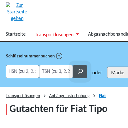
springen
Zur Hauptnavigation springen
Startseite
Abgasnachbehandl
Transportlösungen
Schlüsselnummer suchen
HSN eingeben
TSN eingeben
Suchen
oder
Transportlösungen
Anhängelasterhöhung
Fiat
Gutachten für Fiat Tipo