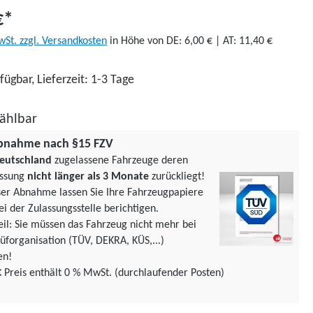
€*
wSt. zzgl. Versandkosten
in Höhe von DE: 6,00 € | AT: 11,40 €
fügbar, Lieferzeit: 1-3 Tage
ählbar
bnahme nach §15 FZV
eutschland
zugelassene Fahrzeuge deren
assung
nicht länger als 3 Monate
zurückliegt!
ser Abnahme lassen Sie Ihre Fahrzeugpapiere
ei der Zulassungsstelle berichtigen.
teil: Sie müssen das Fahrzeug nicht mehr bei
üforgani­sation (TÜV, DEKRA, KÜS,...)
en!
€
Preis enthält 0 % MwSt. (durchlaufender Posten)