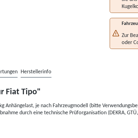
Kugelko
Fahrzeu
Zur Bea
oder C
rtungen
Herstellerinfo
 Fiat Tipo"
kg Anhängelast, je nach Fahrzeugmodell (bitte Verwendungsbe
nahme durch eine technische Prüforganisation (DEKRA, GTÜ, K