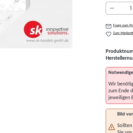
Produkt A
Frage zum Pr
Zum Merkzett
Produktnu
Hersteller
Notwendige
Wir benöti
zum Ende d
jeweiligen 
Bild vo
Sollten
Sie uns