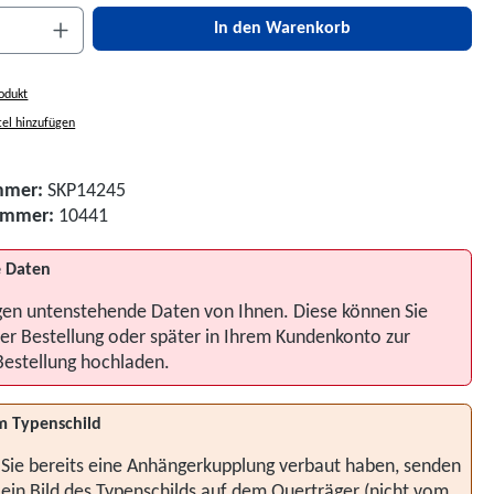
nzahl: Gib den gewünschten Wert ein oder be
In den Warenkorb
odukt
el hinzufügen
mmer:
SKP14245
nummer:
10441
 Daten
gen untenstehende Daten von Ihnen. Diese können Sie
er Bestellung oder später in Ihrem Kundenkonto zur
Bestellung hochladen.
m Typenschild
 Sie bereits eine Anhängerkupplung verbaut haben, senden
 ein Bild des Typenschilds auf dem Querträger (nicht vom