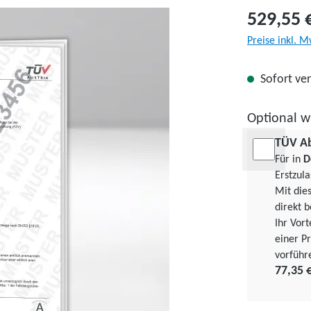
529,55 
Preise inkl. M
Sofort ver
Optional w
TÜV A
Für in
D
Erstzul
Mit die
direkt b
Ihr Vor
einer Pr
vorführ
77,35 