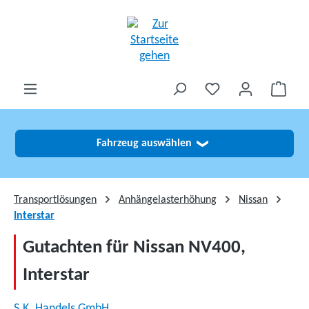
alt springen
Fahrzeug auswählen
❯
Transportlösungen
Anhängelasterhöhung
Nissan
Interstar
Gutachten für Nissan NV400,
Interstar
S.K. Handels GmbH