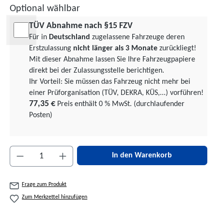
Optional wählbar
TÜV Abnahme nach §15 FZV
Für in
Deutschland
zugelassene Fahrzeuge deren
Erstzulassung
nicht länger als 3 Monate
zurückliegt!
Mit dieser Abnahme lassen Sie Ihre Fahrzeugpapiere
direkt bei der Zulassungsstelle berichtigen.
Ihr Vorteil: Sie müssen das Fahrzeug nicht mehr bei
einer Prüforgani­sation (TÜV, DEKRA, KÜS,...) vorführen!
77,35 €
Preis enthält 0 % MwSt. (durchlaufender
Posten)
Produkt Anzahl: Gib den gewünschten Wert ein 
In den Warenkorb
Frage zum Produkt
Zum Merkzettel hinzufügen