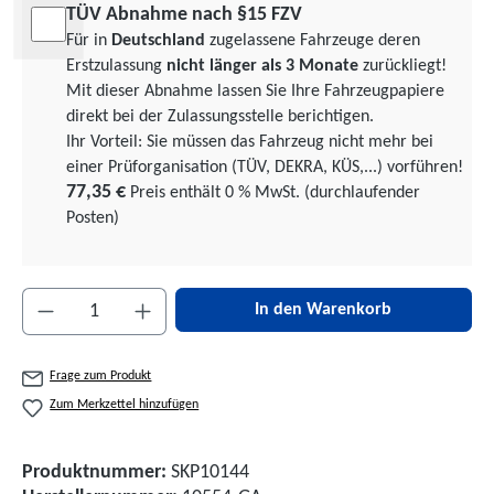
TÜV Abnahme nach §15 FZV
Für in
Deutschland
zugelassene Fahrzeuge deren
Erstzulassung
nicht länger als 3 Monate
zurückliegt!
Mit dieser Abnahme lassen Sie Ihre Fahrzeugpapiere
direkt bei der Zulassungsstelle berichtigen.
Ihr Vorteil: Sie müssen das Fahrzeug nicht mehr bei
einer Prüforgani­sation (TÜV, DEKRA, KÜS,...) vorführen!
77,35 €
Preis enthält 0 % MwSt. (durchlaufender
Posten)
Produkt Anzahl: Gib den gewünschten Wert ein 
In den Warenkorb
Frage zum Produkt
Zum Merkzettel hinzufügen
Produktnummer:
SKP10144