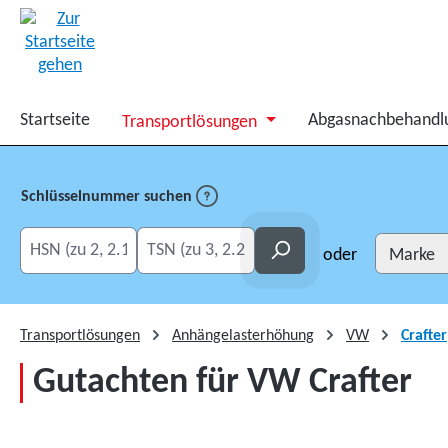
springen
Zur Hauptnavigation springen
Startseite
Abgasnachbehandl
Transportlösungen
Schlüsselnummer suchen
HSN eingeben
TSN eingeben
Suchen
oder
Transportlösungen
Anhängelasterhöhung
VW
Crafter
Gutachten für VW Crafter