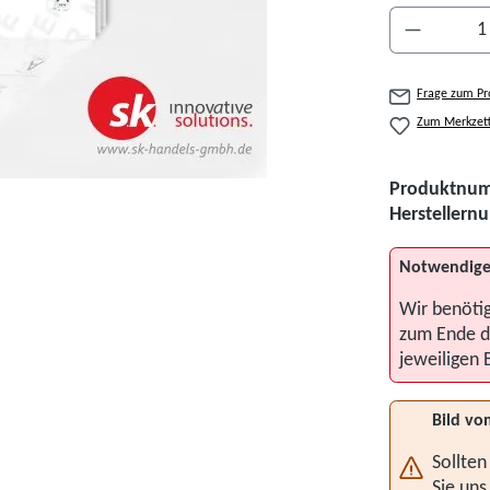
Produkt A
Frage zum Pr
Zum Merkzett
Produktnu
Hersteller
Notwendige
Wir benöti
zum Ende d
jeweiligen 
Bild vo
Sollten
Sie uns