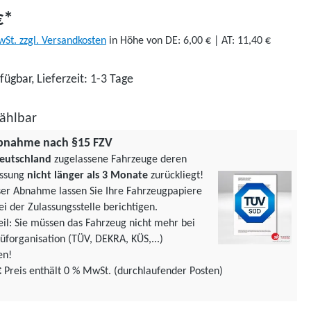
€*
wSt. zzgl. Versandkosten
in Höhe von DE: 6,00 € | AT: 11,40 €
fügbar, Lieferzeit: 1-3 Tage
ählbar
bnahme nach §15 FZV
eutschland
zugelassene Fahrzeuge deren
assung
nicht länger als 3 Monate
zurückliegt!
ser Abnahme lassen Sie Ihre Fahrzeugpapiere
ei der Zulassungsstelle berichtigen.
teil: Sie müssen das Fahrzeug nicht mehr bei
üforgani­sation (TÜV, DEKRA, KÜS,...)
en!
€
Preis enthält 0 % MwSt. (durchlaufender Posten)