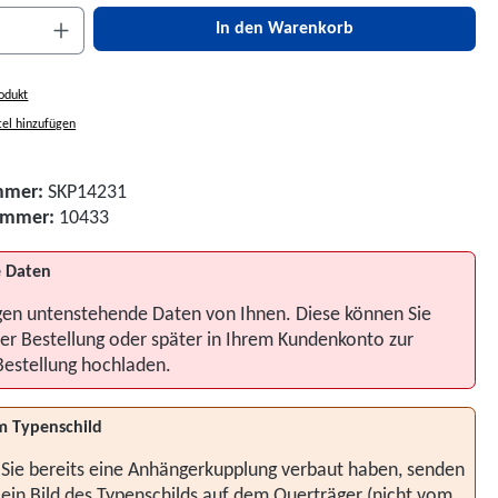
nzahl: Gib den gewünschten Wert ein oder be
In den Warenkorb
odukt
el hinzufügen
mmer:
SKP14231
nummer:
10433
 Daten
gen untenstehende Daten von Ihnen. Diese können Sie
er Bestellung oder später in Ihrem Kundenkonto zur
Bestellung hochladen.
m Typenschild
 Sie bereits eine Anhängerkupplung verbaut haben, senden
 ein Bild des Typenschilds auf dem Querträger (nicht vom