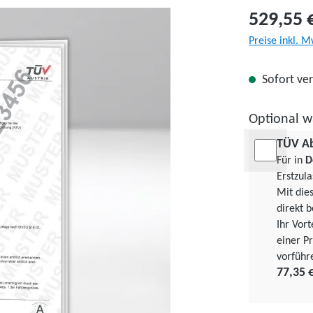
529,55 
Preise inkl. M
Sofort ver
Optional w
TÜV A
Für in
D
Erstzul
Mit die
direkt b
Ihr Vor
einer Pr
vorführ
77,35 