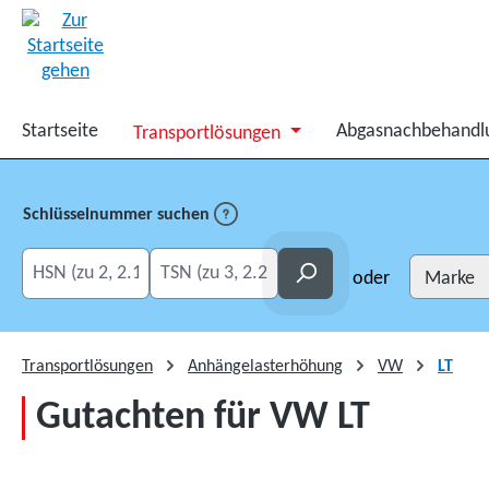
springen
Zur Hauptnavigation springen
Startseite
Abgasnachbehandl
Transportlösungen
Schlüsselnummer suchen
HSN eingeben
TSN eingeben
Suchen
oder
Transportlösungen
Anhängelasterhöhung
VW
LT
Gutachten für VW LT