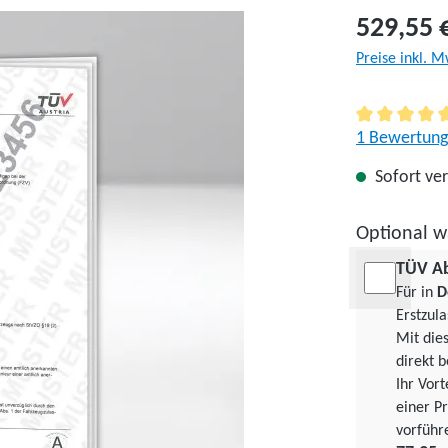
529,55 
Preise inkl. M
Durchschnitt
1 Bewertung
Sofort ver
Optional w
TÜV A
Für in
D
Erstzul
Mit die
direkt b
Ihr Vor
einer Pr
vorführ