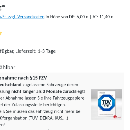
€*
wSt. zzgl. Versandkosten
in Höhe von DE: 6,00 € | AT: 11,40 €
liche Bewertung von 5 von 5 Sternen
fügbar, Lieferzeit: 1-3 Tage
ählbar
bnahme nach §15 FZV
eutschland
zugelassene Fahrzeuge deren
assung
nicht länger als 3 Monate
zurückliegt!
ser Abnahme lassen Sie Ihre Fahrzeugpapiere
ei der Zulassungsstelle berichtigen.
teil: Sie müssen das Fahrzeug nicht mehr bei
üforgani­sation (TÜV, DEKRA, KÜS,...)
en!