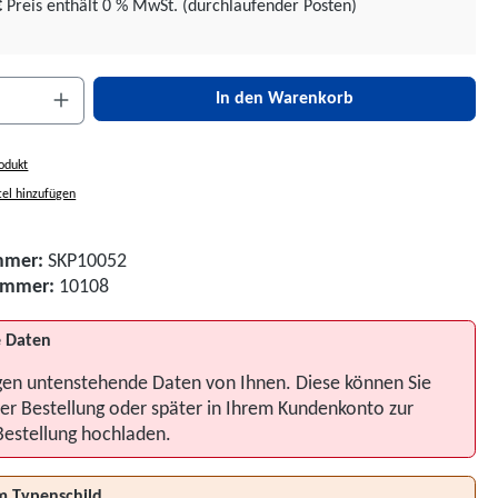
€
Preis enthält 0 % MwSt. (durchlaufender Posten)
nzahl: Gib den gewünschten Wert ein oder be
In den Warenkorb
odukt
el hinzufügen
mmer:
SKP10052
nummer:
10108
 Daten
gen untenstehende Daten von Ihnen. Diese können Sie
er Bestellung oder später in Ihrem Kundenkonto zur
Bestellung hochladen.
m Typenschild