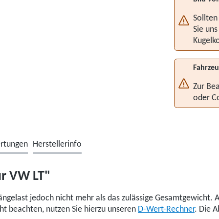
Sollten
Sie uns
Kugelko
Fahrzeu
Zur Bea
oder C
rtungen
Herstellerinfo
ür VW LT"
ngelast jedoch nicht mehr als das zulässige Gesamtgewicht.
t beachten, nutzen Sie hierzu unseren
D-Wert-Rechner
. Die 