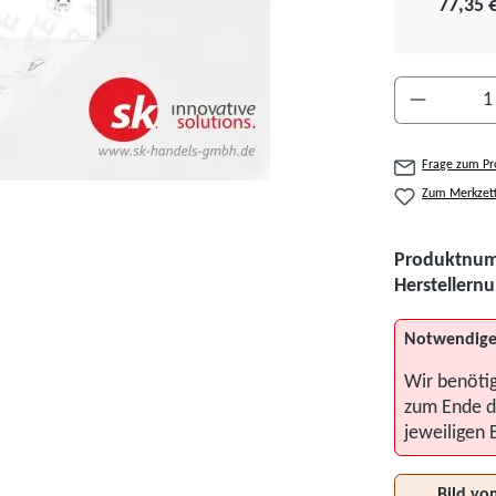
77,35 
Produkt A
Frage zum Pr
Zum Merkzett
Produktnu
Hersteller
Notwendige
Wir benöti
zum Ende d
jeweiligen 
Bild vo