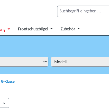
Frontschutzbügel
Zubehör
ung
G-Klasse
s