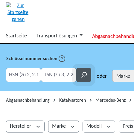
springen
Zur Hauptnavigation springen
Startseite
Transportlösungen
Abgasnachbehandl
Schlüsselnummer suchen
HSN eingeben
TSN eingeben
Suchen
oder
Abgasnachbehandlung
Katalysatoren
Mercedes-Benz
Hersteller
Marke
Modell
Prei