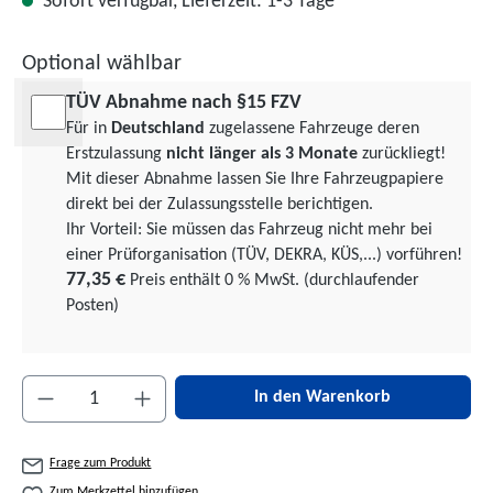
Sofort verfügbar, Lieferzeit: 1-3 Tage
Optional wählbar
TÜV Abnahme nach §15 FZV
Für in
Deutschland
zugelassene Fahrzeuge deren
Erstzulassung
nicht länger als 3 Monate
zurückliegt!
Mit dieser Abnahme lassen Sie Ihre Fahrzeugpapiere
direkt bei der Zulassungsstelle berichtigen.
Ihr Vorteil: Sie müssen das Fahrzeug nicht mehr bei
einer Prüforgani­sation (TÜV, DEKRA, KÜS,...) vorführen!
77,35 €
Preis enthält 0 % MwSt. (durchlaufender
Posten)
Produkt Anzahl: Gib den gewünschten Wert ein 
In den Warenkorb
Frage zum Produkt
Zum Merkzettel hinzufügen