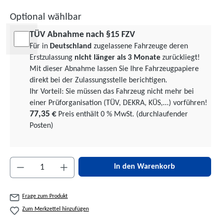
Optional wählbar
TÜV Abnahme nach §15 FZV
Für in
Deutschland
zugelassene Fahrzeuge deren
Erstzulassung
nicht länger als 3 Monate
zurückliegt!
Mit dieser Abnahme lassen Sie Ihre Fahrzeugpapiere
direkt bei der Zulassungsstelle berichtigen.
Ihr Vorteil: Sie müssen das Fahrzeug nicht mehr bei
einer Prüforgani­sation (TÜV, DEKRA, KÜS,...) vorführen!
77,35 €
Preis enthält 0 % MwSt. (durchlaufender
Posten)
Produkt Anzahl: Gib den gewünschten Wert ein 
In den Warenkorb
Frage zum Produkt
Zum Merkzettel hinzufügen