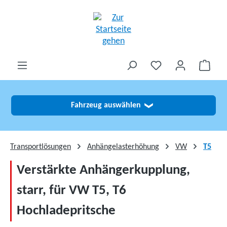
alt springen
Fahrzeug auswählen
❯
Transportlösungen
Anhängelasterhöhung
VW
T5
Verstärkte Anhängerkupplung,
starr, für VW T5, T6
Hochladepritsche