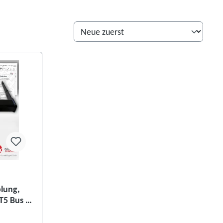
ng von 4.5 von 5 Sternen
lung,
T5 Bus /