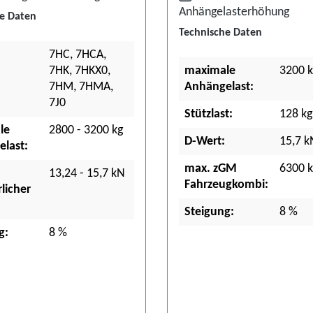
Anhängelasterhöhung
e Daten
Technische Daten
7HC, 7HCA,
7HK, 7HKX0,
maximale
3200 k
7HM, 7HMA,
Anhängelast:
7J0
Stützlast:
128 kg
le
2800 - 3200 kg
D-Wert:
15,7 k
last:
max. zGM
6300 k
13,24 - 15,7 kN
Fahrzeugkombi:
licher
Steigung:
8 %
g:
8 %