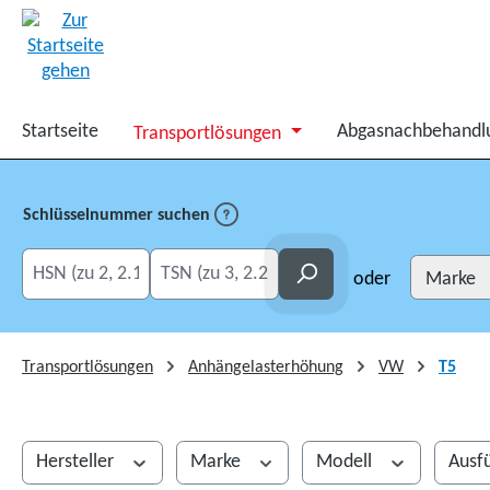
springen
Zur Hauptnavigation springen
Startseite
Abgasnachbehandl
Transportlösungen
Schlüsselnummer suchen
HSN eingeben
TSN eingeben
Suchen
oder
Transportlösungen
Anhängelasterhöhung
VW
T5
Hersteller
Marke
Modell
Ausf