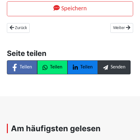
Speichern
Vorheriger Beitrag: Autolack verstehen: Worauf es bei Reparatur, Lackie
Nächster Beitra
Zurück
Weiter
Seite teilen
Teilen
Teilen
Teilen
Senden
Am häufigsten gelesen