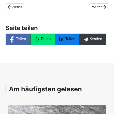
Vorheriger Beitrag: [un]nützliche Fakten rund ums Auto
Nächster Beitra
Zurück
Weiter
Seite teilen
Teilen
Teilen
Teilen
Senden
Am häufigsten gelesen