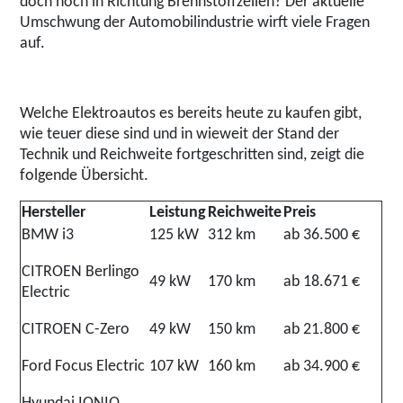
doch noch in Richtung Brennstoffzellen? Der aktuelle
Umschwung der Automobilindustrie wirft viele Fragen
auf.
Welche Elektroautos es bereits heute zu kaufen gibt,
wie teuer diese sind und in wieweit der Stand der
Technik und Reichweite fortgeschritten sind, zeigt die
folgende Übersicht.
Hersteller
Leistung
Reichweite
Preis
BMW i3
125 kW
312 km
ab 36.500 €
CITROEN Berlingo
49 kW
170 km
ab 18.671 €
Electric
CITROEN C-Zero
49 kW
150 km
ab 21.800 €
Ford Focus Electric
107 kW
160 km
ab 34.900 €