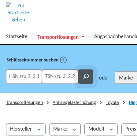
springen
Zur Hauptnavigation springen
Startseite
Abgasnachbehandl
Transportlösungen
Schlüsselnummer suchen
HSN eingeben
TSN eingeben
Suchen
oder
Transportlösungen
Anhängelasterhöhung
Toyota
Hig
Hersteller
Marke
Modell
Prei