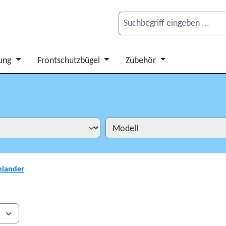
ung
Frontschutzbügel
Zubehör
hlander
s