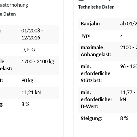
asterhöhung
Technische Daten
e Daten
Baujahr:
ab 01/
:
01/2008 -
Typ:
Z
12/2016
maximale
2100 - 
D, F, G
Anhängelast:
le
1700 - 2100 kg
min.
96 - 13
last:
erforderliche
t:
90 kg
Stützlast:
11,21 kN
min.
11,77 -
erforderlicher
kN
g:
8 %
D-Wert:
Steigung:
8 %