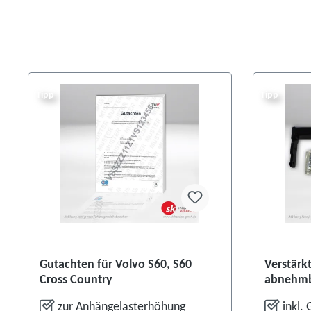
Tipp
Tipp
Gutachten für Volvo S60, S60
Verstärk
Cross Country
abnehmba
XC60/S6
zur Anhängelasterhöhung
inkl. 