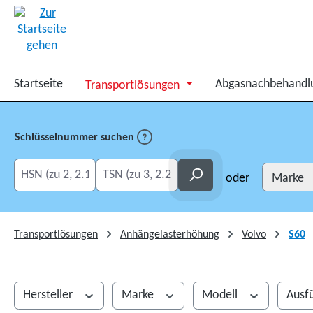
springen
Zur Hauptnavigation springen
Startseite
Abgasnachbehandl
Transportlösungen
Schlüsselnummer suchen
HSN eingeben
TSN eingeben
Suchen
oder
Transportlösungen
Anhängelasterhöhung
Volvo
S60
Hersteller
Marke
Modell
Ausf