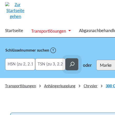
springen
Zur Hauptnavigation springen
Startseite
Abgasnachbehandl
Transportlösungen
Schlüsselnummer suchen
HSN eingeben
TSN eingeben
Suchen
oder
Transportlösungen
Anhängerkupplung
Chrysler
300 C