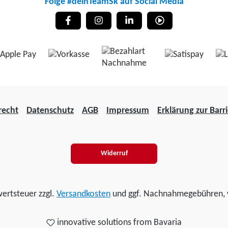
Folge #deinTeamSk auf Social Media
recht
Datenschutz
AGB
Impressum
Erklärung zur Barri
Widerruf
wertsteuer zzgl.
Versandkosten
und ggf. Nachnahmegebühren, 
innovative solutions from Bavaria