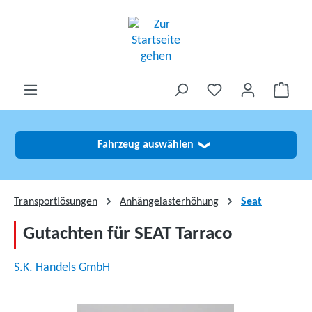
alt springen
Fahrzeug auswählen
❯
Transportlösungen
Anhängelasterhöhung
Seat
Gutachten für SEAT Tarraco
S.K. Handels GmbH
Bildergalerie überspringen