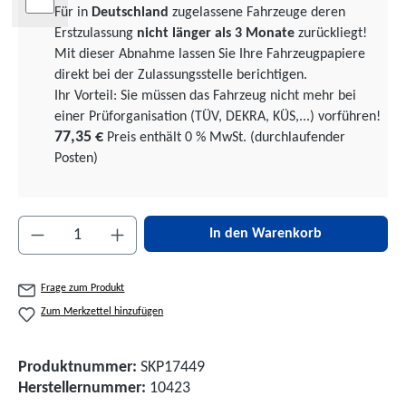
Für in
Deutschland
zugelassene Fahrzeuge deren
Erstzulassung
nicht länger als 3 Monate
zurückliegt!
Mit dieser Abnahme lassen Sie Ihre Fahrzeugpapiere
direkt bei der Zulassungsstelle berichtigen.
Ihr Vorteil: Sie müssen das Fahrzeug nicht mehr bei
einer Prüforgani­sation (TÜV, DEKRA, KÜS,...) vorführen!
77,35 €
Preis enthält 0 % MwSt. (durchlaufender
Posten)
Produkt Anzahl: Gib den gewünschten Wert ein 
In den Warenkorb
Frage zum Produkt
Zum Merkzettel hinzufügen
Produktnummer:
SKP17449
Herstellernummer:
10423