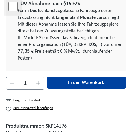
TÜV Abnahme nach §15 FZV
Für in
Deutschland
zugelassene Fahrzeuge deren
Erstzulassung
nicht länger als 3 Monate
zurückliegt!
Mit dieser Abnahme lassen Sie Ihre Fahrzeugpapiere
direkt bei der Zulassungsstelle berichtigen.
Ihr Vorteil: Sie müssen das Fahrzeug nicht mehr bei
einer Prüforgani­sation (TÜV, DEKRA, KÜS,...) vorführen!
77,35 €
Preis enthält 0 % MwSt. (durchlaufender
Posten)
Produkt Anzahl: Gib den gewünschten Wert ein 
In den Warenkorb
Frage zum Produkt
Zum Merkzettel hinzufügen
Produktnummer:
SKP14196