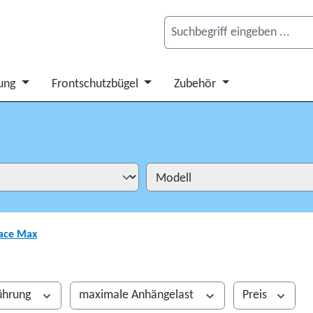
ung
Frontschutzbügel
Zubehör
ace Max
ührung
maximale Anhängelast
Preis