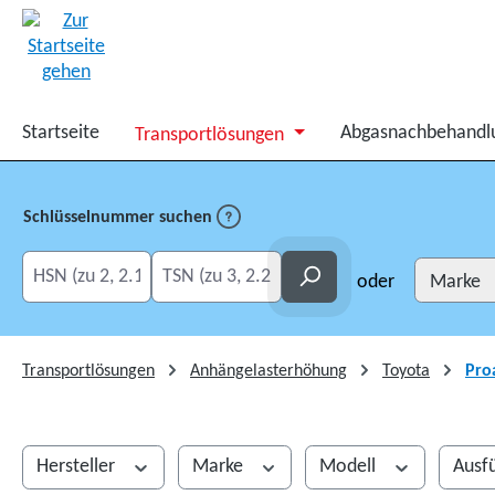
springen
Zur Hauptnavigation springen
Startseite
Abgasnachbehandl
Transportlösungen
Schlüsselnummer suchen
HSN eingeben
TSN eingeben
Suchen
oder
Transportlösungen
Anhängelasterhöhung
Toyota
Pro
Hersteller
Marke
Modell
Ausf