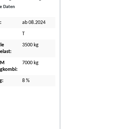
e Daten
:
ab 08.2024
T
le
3500 kg
last:
GM
7000 kg
ugkombi:
g:
8 %