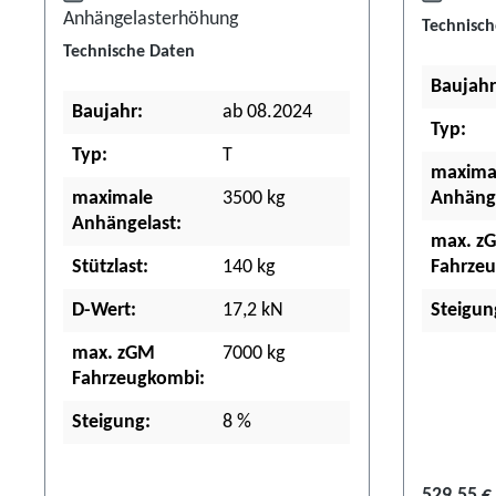
Anhängelasterhöhung
Technisch
Technische Daten
Baujahr
Baujahr:
ab 08.2024
Typ:
Typ:
T
maxima
maximale
3500 kg
Anhänge
Anhängelast:
max. z
Stützlast:
140 kg
Fahrze
D-Wert:
17,2 kN
Steigun
max. zGM
7000 kg
Fahrzeugkombi:
Steigung:
8 %
529,55 €