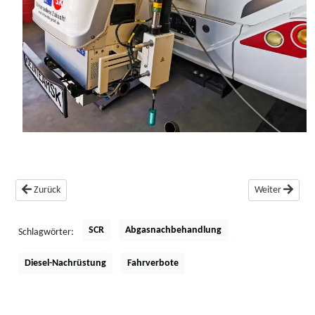
Vorheriger Beitrag: TowBox mieten
Nächster Beitra
Zurück
Weiter
SCR
Abgasnachbehandlung
Schlagwörter:
Diesel-Nachrüstung
Fahrverbote