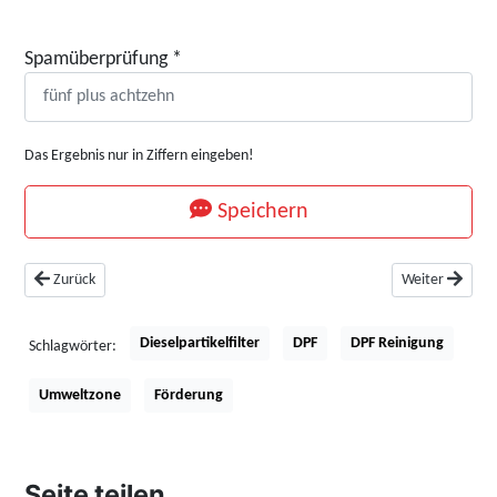
Spamüberprüfung
*
Das Ergebnis nur in Ziffern eingeben!
Speichern
Vorheriger Beitrag: Telematik verspricht fairere Beitragsermittlung für Kf
Nächster Beitr
Zurück
Weiter
Dieselpartikelfilter
DPF
DPF Reinigung
Schlagwörter:
Umweltzone
Förderung
Seite teilen