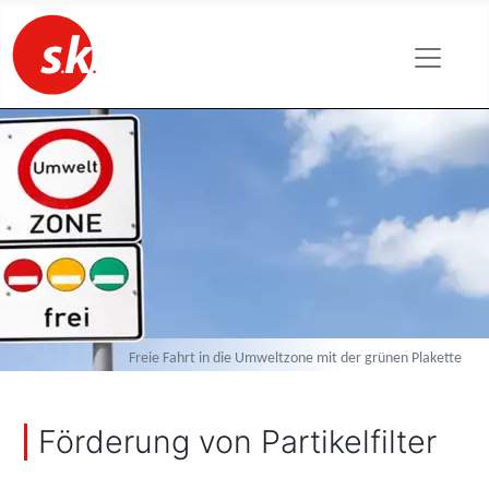
Freie Fahrt in die Umweltzone mit der grünen Plakette
Förderung von Partikelfilter