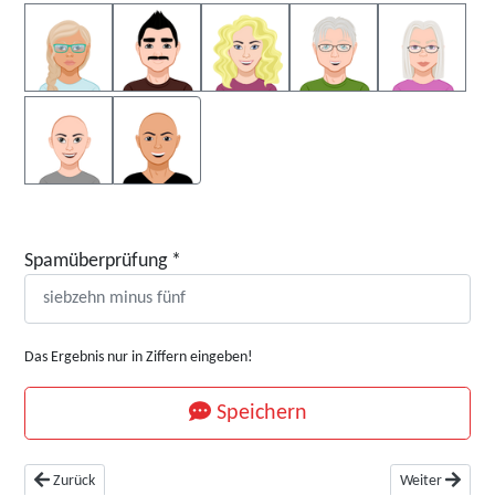
Spamüberprüfung
*
Das Ergebnis nur in Ziffern eingeben!
Speichern
Vorheriger Beitrag: Die Formel 1 - das Techniklabor für zukünftige Entwic
Nächster Beitra
Zurück
Weiter