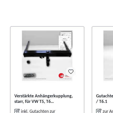
Verstärkte Anhängerkupplung,
Gutachte
starr, für VW T5, T6
/ T6.1
Hochladepritsche
inkl. Gutachten zur
zur A