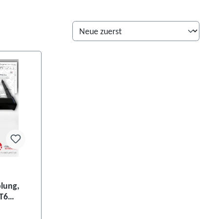
lung,
 T6