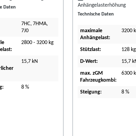
Anhängelasterhöhung
e Daten
Technische Daten
7HC, 7HMA,
7J0
maximale
3200 k
Anhängelast:
le
2800 - 3200 kg
last:
Stützlast:
128 kg
15,7 kN
D-Wert:
15,7 k
licher
max. zGM
6300 k
Fahrzeugkombi:
g:
8 %
Steigung:
8 %