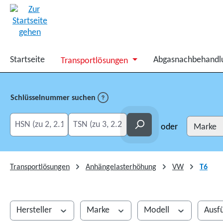
springen
Zur Hauptnavigation springen
Startseite
Abgasnachbehandl
Transportlösungen
Schlüsselnummer suchen
HSN eingeben
TSN eingeben
Suchen
oder
Transportlösungen
Anhängelasterhöhung
VW
T6
Hersteller
Marke
Modell
Ausf