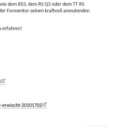
, wie dem RS3, dem RS Q3 oder dem TT RS
 der Formentor seinen kraftvoll anmutenden
u erfahren!
l
e-erwischt-20101702