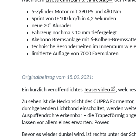
Nach dem
Livestream zum 3. Jahrestag
der Marke
5-Zylinder Motor mit 390 PS und 480 Nm
Sprint von 0-100 km/h in 4,2 Sekunden
neue 20" Aluräder
Fahrzeug nochmals 10 mm tiefergelegt
Akebono Bremsanlage mit 6-Kolben-Bremssätte
technische Besonderheiten im Innenraum wie et
limitierte Auflage von 7000 Exemplaren
Originalbeitrag vom 15.02.2021:
Ein kürzlich veröffentlichtes
Teaservideo
, welches
Zu sehen ist die Heckansicht des CUPRA Formentor, z
durchgehenden Lichtband einschaltet, werden weit
Auspuffendrohre erkennbar – die Trapezförmig angeo
lassen vor allem eines erwarten: Power.
Bevor es wieder dunkel wird, ist rechts unter der Sc