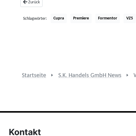
Vorheriger Beitrag: Ausblick CUPRA nach dem 3. Geburtstag der 
Zurück
Cupra
Premiere
Formentor
VZ5
Schlagwörter:
Startseite
S.K. Handels GmbH News
Kontakt