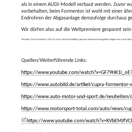
als in einem AUDI-Modell verbaut werden. Zuvor wa
vorbehalten, beim Formentor ist wohl mit einer äh
Endrohren der Abgasanlage demzufolge durchaus g
Wir dürfen also auf die Weltpremiere gespannt sein
Hinweis: Der Formentor VZ5 ist noch nicht bestellbar, genaue Verbrauchsangaben liegen erst nach Ab
Quellen/Weiterführende Links:
https://www.youtube.com/watch?v=GF79HK1I_oE
https://www.autobild.de/artikel/cupra-formentor-v
https://www.auto-motor-und-sport.de/neuheiten/c
https://www.motorsport-total.com/auto/news/cupr
https://www.youtube.com/watch?v=KVbEMJfVC