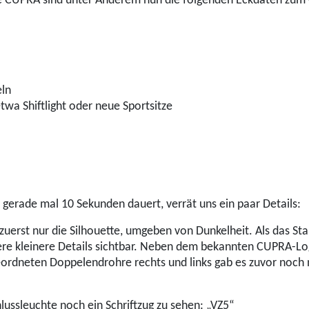
 CUPRA sind unter Anderem nun die folgenden Eckdaten zum
ln
wa Shiftlight oder neue Sportsitze
 gerade mal 10 Sekunden dauert, verrät uns ein paar Details:
uerst nur die Silhouette, umgeben von Dunkelheit. Als das Sta
ere kleinere Details sichtbar. Neben dem bekannten CUPRA-Lo
rdneten Doppelendrohre rechts und links gab es zuvor noch n
hlussleuchte noch ein Schriftzug zu sehen: „VZ5“