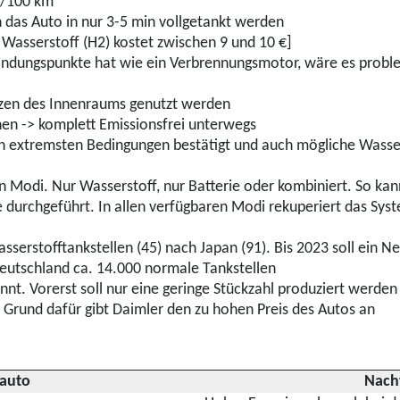
kg/100 km
 das Auto in nur 3-5 min vollgetankt werden
 Wasserstoff (H2) kostet zwischen 9 und 10 €]
bindungspunkte hat wie ein Verbrennungsmotor, wäre es proble
zen des Innenraums genutzt werden
en -> komplett Emissionsfrei unterwegs
 den extremsten Bedingungen bestätigt und auch mögliche Was
 Modi. Nur Wasserstoff, nur Batterie oder kombiniert. So kan
 durchgeführt. In allen verfügbaren Modi rekuperiert das Sys
sserstofftankstellen (45) nach Japan (91). Bis 2023 soll ein N
Deutschland ca. 14.000 normale Tankstellen
nt. Vorerst soll nur eine geringe Stückzahl produziert werde
s Grund dafür gibt Daimler den zu hohen Preis des Autos an
nauto
Nacht