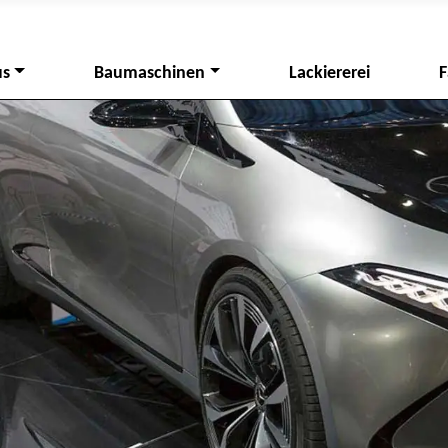
us
Baumaschinen
Lackiererei
F