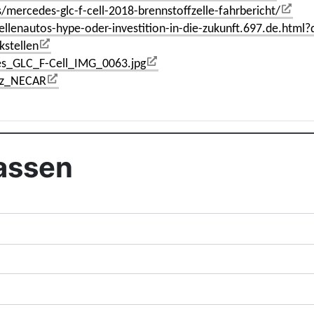
ercedes-glc-f-cell-2018-brennstoffzelle-fahrbericht/
llenautos-hype-oder-investition-in-die-zukunft.697.de.html
stellen
des_GLC_F-Cell_IMG_0063.jpg
enz_NECAR
assen