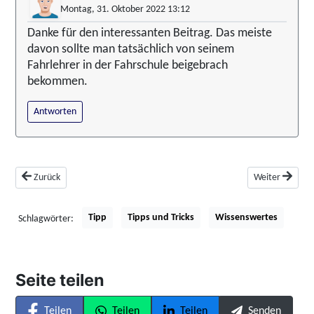
Montag, 31. Oktober 2022 13:12
Danke für den interessanten Beitrag. Das meiste
davon sollte man tatsächlich von seinem
Fahrlehrer in der Fahrschule beigebrach
bekommen.
Antworten
Vorheriger Beitrag: Auto winterfit machen: So geht's!
Nächster Beitra
Zurück
Weiter
Tipp
Tipps und Tricks
Wissenswertes
Schlagwörter:
Seite teilen
Teilen
Teilen
Teilen
Senden