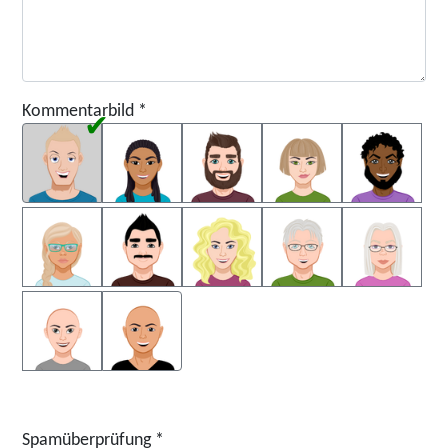
Kommentarbild
*
Kommentarbild
Spamüberprüfung
*