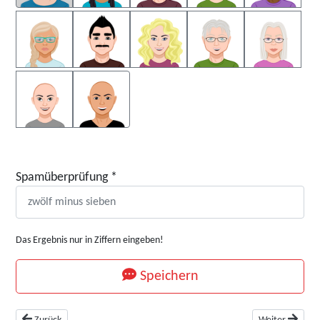
Spamüberprüfung
*
Das Ergebnis nur in Ziffern eingeben!
Speichern
Vorheriger Beitrag: e-Sports bei CUPRA: 3. SimRacing Series
Nächster Beitra