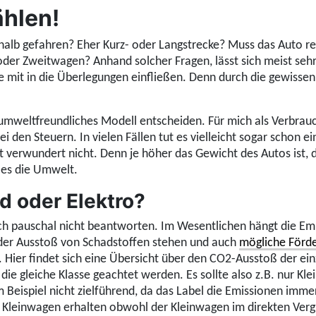
ählen!
halb gefahren? Eher Kurz- oder Langstrecke? Muss das Auto r
oder Zweitwagen? Anhand solcher Fragen, lässt sich meist sehr
 mit in die Überlegungen einfließen.
Denn durch die gewissenh
 umweltfreundliches Modell entscheiden. Für mich als Verbrauch
bei den Steuern.
In vielen Fällen tut es vielleicht sogar schon
 verwundert nicht. Denn je höher das Gewicht des Autos ist, 
t es die Umwelt.
id oder Elektro?
ch pauschal nicht beantworten. Im Wesentlichen hängt die Emp
r der Ausstoß von Schadstoffen stehen und auch
mögliche Förd
. Hier findet sich eine Übersicht über den CO2-Ausstoß der ei
 die gleiche Klasse geachtet werden. Es sollte also z.B. nur K
m Beispiel nicht zielführend, da das Label die Emissionen imm
r Kleinwagen erhalten obwohl der Kleinwagen im direkten Verg