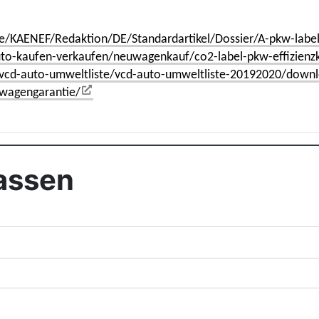
e/KAENEF/Redaktion/DE/Standardartikel/Dossier/A-pkw-label
to-kaufen-verkaufen/neuwagenkauf/co2-label-pkw-effizienzk
cd-auto-umweltliste/vcd-auto-umweltliste-20192020/downl
twagengarantie/
assen