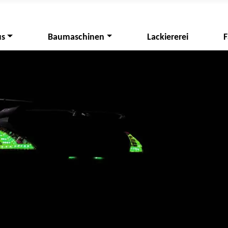
us
Baumaschinen
Lackiererei
F